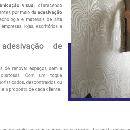
nicação visual
, oferecendo
ientes por meio da
adesivação
tecnologia e materiais de alta
 empresas, lojas, escritórios e
adesivação de
ca de renovar espaços sem a
 custosas. Com um toque
sofisticados, descontraídos ou
l e a proposta de cada cliente.
youts exclusivos para comunicar sua marca, transmitir mensage