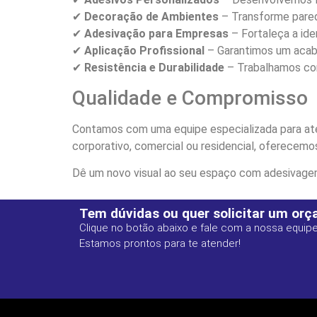
✔
Decoração de Ambientes
– Transforme pared
✔
Adesivação para Empresas
– Fortaleça a ide
✔
Aplicação Profissional
– Garantimos um acabam
✔
Resistência e Durabilidade
– Trabalhamos com
Qualidade e Compromisso
Contamos com uma equipe especializada para at
corporativo, comercial ou residencial, oferecemo
Dê um novo visual ao seu espaço com adesivagem
Tem dúvidas ou quer solicitar um or
Clique no botão abaixo e fale com a nossa equipe
Estamos prontos para te atender!