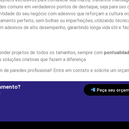
es comuns em verdadeiros pontos de destaque, seja para uso co
ntidade do seu negócio com adesivos que reforçam a cultura org
ento perfeito, sem bolhas ou imperfeições, utilizando técnicas
 adesivos de alto desempenho, garantindo longa vida útil e fác
ender projetos de todos os tamanhos, sempre com
pontualidad
s soluções criativas que fazem a diferença.
 de paredes profissional! Entre em contato e solicite um orça
çamento?
Peça seu orçam
.