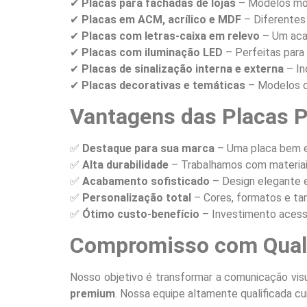
✔
Placas para fachadas de lojas
– Modelos mod
✔
Placas em ACM, acrílico e MDF
– Diferentes 
✔
Placas com letras-caixa em relevo
– Um acab
✔
Placas com iluminação LED
– Perfeitas para 
✔
Placas de sinalização interna e externa
– In
✔
Placas decorativas e temáticas
– Modelos di
Vantagens das Placas Pr
✅
Destaque para sua marca
– Uma placa bem ela
✅
Alta durabilidade
– Trabalhamos com materiais
✅
Acabamento sofisticado
– Design elegante e 
✅
Personalização total
– Cores, formatos e ta
✅
Ótimo custo-benefício
– Investimento acessí
Compromisso com Quali
Nosso objetivo é transformar a comunicação vi
premium
. Nossa equipe altamente qualificada cu